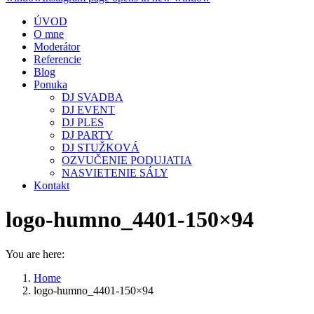
ÚVOD
O mne
Moderátor
Referencie
Blog
Ponuka
DJ SVADBA
DJ EVENT
DJ PLES
DJ PARTY
DJ STUŽKOVÁ
OZVUČENIE PODUJATIA
NASVIETENIE SÁLY
Kontakt
logo-humno_4401-150×94
You are here:
Home
logo-humno_4401-150×94