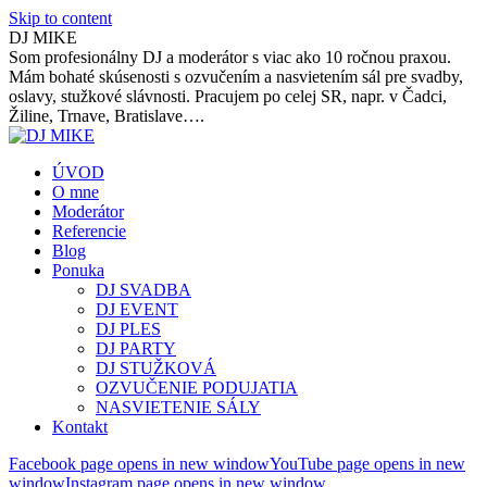
Skip to content
DJ MIKE
Som profesionálny DJ a moderátor s viac ako 10 ročnou praxou.
Mám bohaté skúsenosti s ozvučením a nasvietením sál pre svadby,
oslavy, stužkové slávnosti. Pracujem po celej SR, napr. v Čadci,
Žiline, Trnave, Bratislave….
ÚVOD
O mne
Moderátor
Referencie
Blog
Ponuka
DJ SVADBA
DJ EVENT
DJ PLES
DJ PARTY
DJ STUŽKOVÁ
OZVUČENIE PODUJATIA
NASVIETENIE SÁLY
Kontakt
Facebook page opens in new window
YouTube page opens in new
window
Instagram page opens in new window