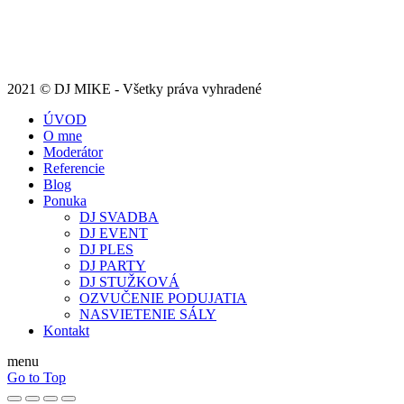
2021 © DJ MIKE - Všetky práva vyhradené
ÚVOD
O mne
Moderátor
Referencie
Blog
Ponuka
DJ SVADBA
DJ EVENT
DJ PLES
DJ PARTY
DJ STUŽKOVÁ
OZVUČENIE PODUJATIA
NASVIETENIE SÁLY
Kontakt
menu
Go to Top