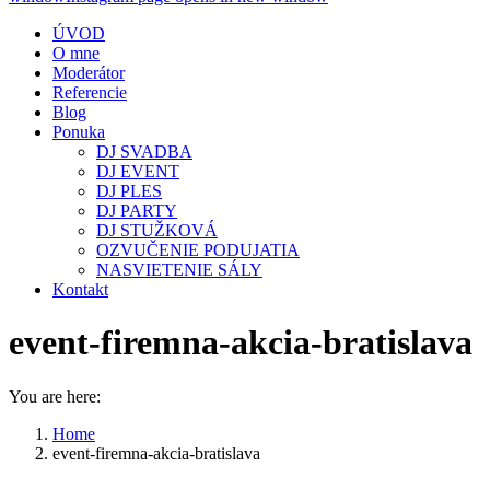
ÚVOD
O mne
Moderátor
Referencie
Blog
Ponuka
DJ SVADBA
DJ EVENT
DJ PLES
DJ PARTY
DJ STUŽKOVÁ
OZVUČENIE PODUJATIA
NASVIETENIE SÁLY
Kontakt
event-firemna-akcia-bratislava
You are here:
Home
event-firemna-akcia-bratislava