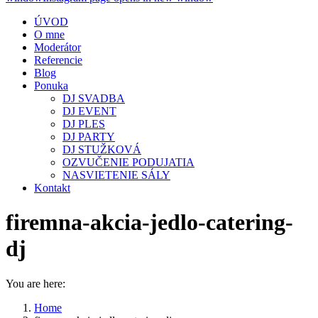
ÚVOD
O mne
Moderátor
Referencie
Blog
Ponuka
DJ SVADBA
DJ EVENT
DJ PLES
DJ PARTY
DJ STUŽKOVÁ
OZVUČENIE PODUJATIA
NASVIETENIE SÁLY
Kontakt
firemna-akcia-jedlo-catering-
dj
You are here:
Home