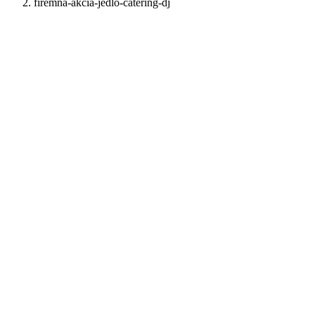
firemna-akcia-jedlo-catering-dj