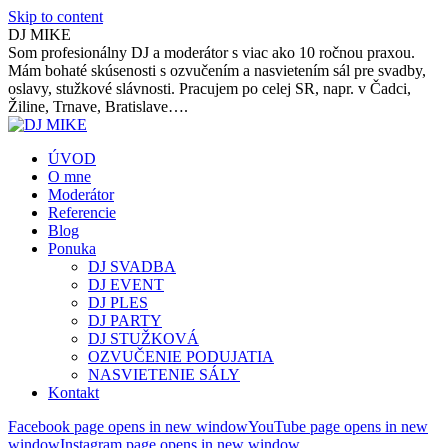
Skip to content
DJ MIKE
Som profesionálny DJ a moderátor s viac ako 10 ročnou praxou.
Mám bohaté skúsenosti s ozvučením a nasvietením sál pre svadby,
oslavy, stužkové slávnosti. Pracujem po celej SR, napr. v Čadci,
Žiline, Trnave, Bratislave….
ÚVOD
O mne
Moderátor
Referencie
Blog
Ponuka
DJ SVADBA
DJ EVENT
DJ PLES
DJ PARTY
DJ STUŽKOVÁ
OZVUČENIE PODUJATIA
NASVIETENIE SÁLY
Kontakt
Facebook page opens in new window
YouTube page opens in new
window
Instagram page opens in new window