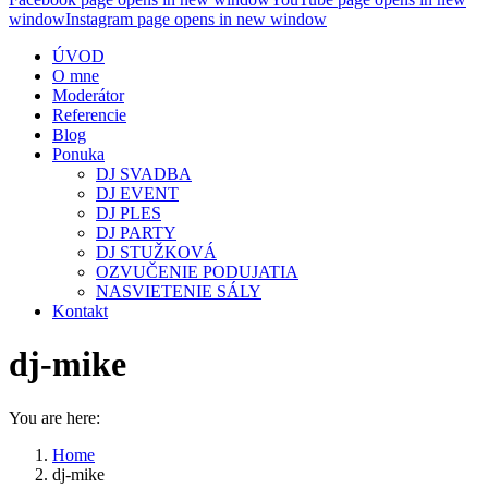
window
Instagram page opens in new window
ÚVOD
O mne
Moderátor
Referencie
Blog
Ponuka
DJ SVADBA
DJ EVENT
DJ PLES
DJ PARTY
DJ STUŽKOVÁ
OZVUČENIE PODUJATIA
NASVIETENIE SÁLY
Kontakt
dj-mike
You are here:
Home
dj-mike