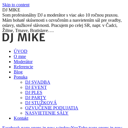
Skip to content
DJ MIKE
Som profesionálny DJ a moderátor s viac ako 10 ročnou praxou.
Mám bohaté skúsenosti s ozvučením a nasvietením sál pre svadby,
oslavy, stužkové slávnosti. Pracujem po celej SR, napr. v Čadci,
Žiline, Trnave, Bratislave….
ÚVOD
O mne
Moderátor
Referencie
Blog
Ponuka
DJ SVADBA
DJ EVENT
DJ PLES
DJ PARTY
DJ STUŽKOVÁ
OZVUČENIE PODUJATIA
NASVIETENIE SÁLY
Kontakt
Facebook page opens in new window
YouTube page opens in new