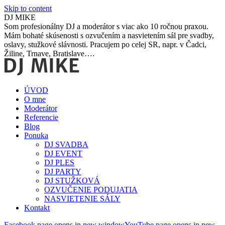
Skip to content
DJ MIKE
Som profesionálny DJ a moderátor s viac ako 10 ročnou praxou.
Mám bohaté skúsenosti s ozvučením a nasvietením sál pre svadby,
oslavy, stužkové slávnosti. Pracujem po celej SR, napr. v Čadci,
Žiline, Trnave, Bratislave….
ÚVOD
O mne
Moderátor
Referencie
Blog
Ponuka
DJ SVADBA
DJ EVENT
DJ PLES
DJ PARTY
DJ STUŽKOVÁ
OZVUČENIE PODUJATIA
NASVIETENIE SÁLY
Kontakt
Facebook page opens in new window
YouTube page opens in new