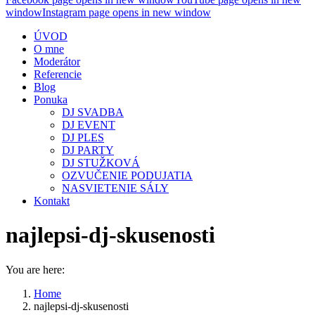
window
Instagram page opens in new window
ÚVOD
O mne
Moderátor
Referencie
Blog
Ponuka
DJ SVADBA
DJ EVENT
DJ PLES
DJ PARTY
DJ STUŽKOVÁ
OZVUČENIE PODUJATIA
NASVIETENIE SÁLY
Kontakt
najlepsi-dj-skusenosti
You are here:
Home
najlepsi-dj-skusenosti