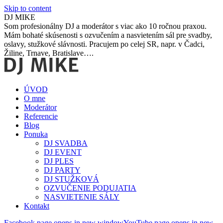
Skip to content
DJ MIKE
Som profesionálny DJ a moderátor s viac ako 10 ročnou praxou.
Mám bohaté skúsenosti s ozvučením a nasvietením sál pre svadby,
oslavy, stužkové slávnosti. Pracujem po celej SR, napr. v Čadci,
Žiline, Trnave, Bratislave….
ÚVOD
O mne
Moderátor
Referencie
Blog
Ponuka
DJ SVADBA
DJ EVENT
DJ PLES
DJ PARTY
DJ STUŽKOVÁ
OZVUČENIE PODUJATIA
NASVIETENIE SÁLY
Kontakt
Facebook page opens in new window
YouTube page opens in new