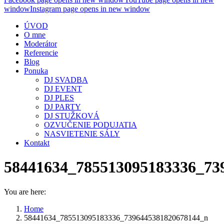
window
Instagram page opens in new window
ÚVOD
O mne
Moderátor
Referencie
Blog
Ponuka
DJ SVADBA
DJ EVENT
DJ PLES
DJ PARTY
DJ STUŽKOVÁ
OZVUČENIE PODUJATIA
NASVIETENIE SÁLY
Kontakt
58441634_785513095183336_73
You are here:
Home
58441634_785513095183336_7396445381820678144_n