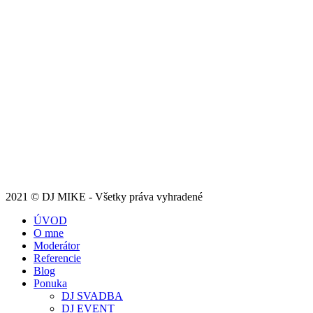
2021 © DJ MIKE - Všetky práva vyhradené
ÚVOD
O mne
Moderátor
Referencie
Blog
Ponuka
DJ SVADBA
DJ EVENT