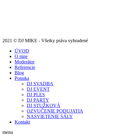
2021 © DJ MIKE - Všetky práva vyhradené
ÚVOD
O mne
Moderátor
Referencie
Blog
Ponuka
DJ SVADBA
DJ EVENT
DJ PLES
DJ PARTY
DJ STUŽKOVÁ
OZVUČENIE PODUJATIA
NASVIETENIE SÁLY
Kontakt
menu