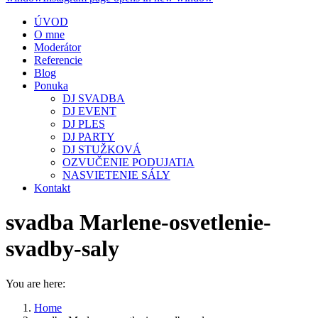
ÚVOD
O mne
Moderátor
Referencie
Blog
Ponuka
DJ SVADBA
DJ EVENT
DJ PLES
DJ PARTY
DJ STUŽKOVÁ
OZVUČENIE PODUJATIA
NASVIETENIE SÁLY
Kontakt
svadba Marlene-osvetlenie-
svadby-saly
You are here:
Home