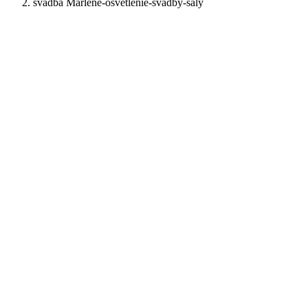
svadba Marlene-osvetlenie-svadby-saly