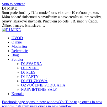
Skip to content
DJ MIKE
Som profesionálny DJ a moderátor s viac ako 10 ročnou praxou.
Mám bohaté skúsenosti s ozvučením a nasvietením sál pre svadby,
oslavy, stužkové slávnosti. Pracujem po celej SR, napr. v Čadci,
Žiline, Trnave, Bratislave….
ÚVOD
O mne
Moderátor
Referencie
Blog
Ponuka
DJ SVADBA
DJ EVENT
DJ PLES
DJ PARTY
DJ STUŽKOVÁ
OZVUČENIE PODUJATIA
NASVIETENIE SÁLY
Kontakt
Facebook page opens in new window
YouTube page opens in new
window
Instagram page opens in new window