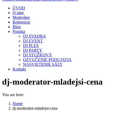
ÚVOD
O mne
Moderátor
Referencie
Blog
Ponuka
DJ SVADBA
DJ EVENT
DJ PLES
DJ PARTY
DJ STUŽKOVÁ
OZVUČENIE PODUJATIA
NASVIETENIE SÁLY
Kontakt
dj-moderator-mladejsi-cena
You are here:
Home
dj-moderator-mladejsi-cena