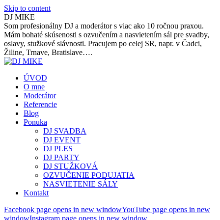
Skip to content
DJ MIKE
Som profesionálny DJ a moderátor s viac ako 10 ročnou praxou.
Mám bohaté skúsenosti s ozvučením a nasvietením sál pre svadby,
oslavy, stužkové slávnosti. Pracujem po celej SR, napr. v Čadci,
Žiline, Trnave, Bratislave….
ÚVOD
O mne
Moderátor
Referencie
Blog
Ponuka
DJ SVADBA
DJ EVENT
DJ PLES
DJ PARTY
DJ STUŽKOVÁ
OZVUČENIE PODUJATIA
NASVIETENIE SÁLY
Kontakt
Facebook page opens in new window
YouTube page opens in new
window
Instagram page opens in new window