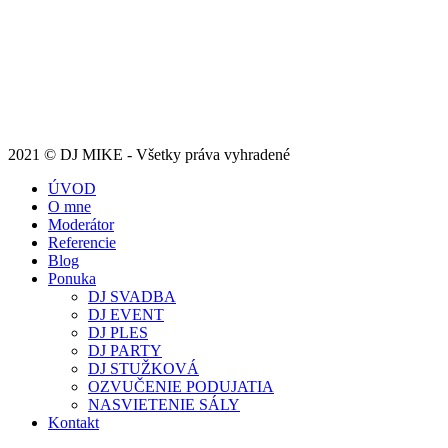
2021 © DJ MIKE - Všetky práva vyhradené
ÚVOD
O mne
Moderátor
Referencie
Blog
Ponuka
DJ SVADBA
DJ EVENT
DJ PLES
DJ PARTY
DJ STUŽKOVÁ
OZVUČENIE PODUJATIA
NASVIETENIE SÁLY
Kontakt