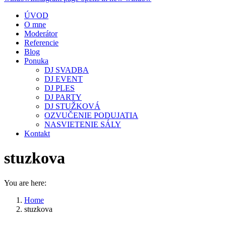
ÚVOD
O mne
Moderátor
Referencie
Blog
Ponuka
DJ SVADBA
DJ EVENT
DJ PLES
DJ PARTY
DJ STUŽKOVÁ
OZVUČENIE PODUJATIA
NASVIETENIE SÁLY
Kontakt
stuzkova
You are here:
Home
stuzkova