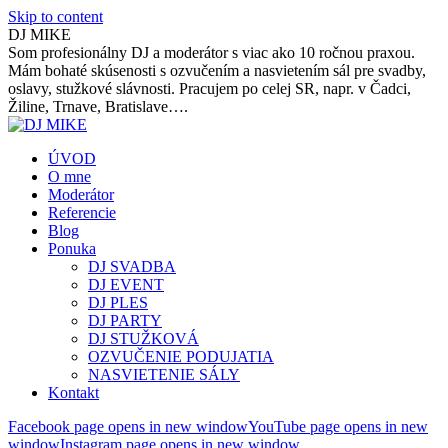
Skip to content
DJ MIKE
Som profesionálny DJ a moderátor s viac ako 10 ročnou praxou.
Mám bohaté skúsenosti s ozvučením a nasvietením sál pre svadby,
oslavy, stužkové slávnosti. Pracujem po celej SR, napr. v Čadci,
Žiline, Trnave, Bratislave….
ÚVOD
O mne
Moderátor
Referencie
Blog
Ponuka
DJ SVADBA
DJ EVENT
DJ PLES
DJ PARTY
DJ STUŽKOVÁ
OZVUČENIE PODUJATIA
NASVIETENIE SÁLY
Kontakt
Facebook page opens in new window
YouTube page opens in new
window
Instagram page opens in new window