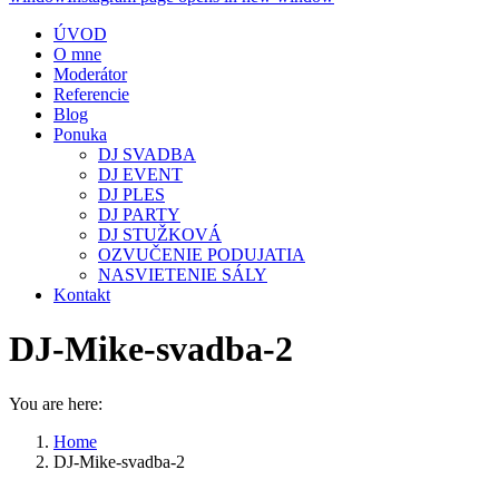
ÚVOD
O mne
Moderátor
Referencie
Blog
Ponuka
DJ SVADBA
DJ EVENT
DJ PLES
DJ PARTY
DJ STUŽKOVÁ
OZVUČENIE PODUJATIA
NASVIETENIE SÁLY
Kontakt
DJ-Mike-svadba-2
You are here:
Home
DJ-Mike-svadba-2