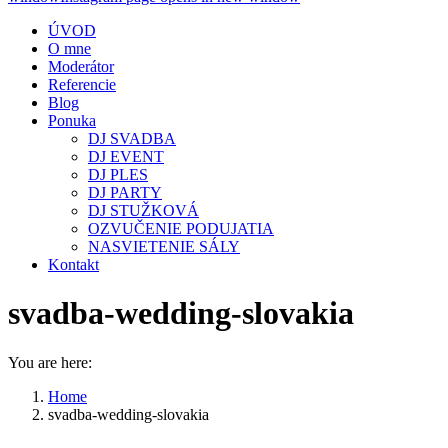
ÚVOD
O mne
Moderátor
Referencie
Blog
Ponuka
DJ SVADBA
DJ EVENT
DJ PLES
DJ PARTY
DJ STUŽKOVÁ
OZVUČENIE PODUJATIA
NASVIETENIE SÁLY
Kontakt
svadba-wedding-slovakia
You are here:
Home
svadba-wedding-slovakia