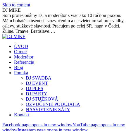
Skip to content
DJ MIKE
Som profesionálny DJ a moderátor s viac ako 10 ročnou praxou.
Mám bohaté skúsenosti s ozvučením a nasvietením sál pre svadby,
oslavy, stužkové slávnosti. Pracujem po celej SR, napr. v Čadci,
Žiline, Trnave, Bratislave….
ÚVOD
O mne
Moderátor
Referencie
Blog
Ponuka
DJ SVADBA
DJ EVENT
DJ PLES
DJ PARTY
DJ STUŽKOVÁ
OZVUČENIE PODUJATIA
NASVIETENIE SÁLY
Kontakt
Facebook page opens in new window
YouTube page opens in new
window
Instagram page opens in new window