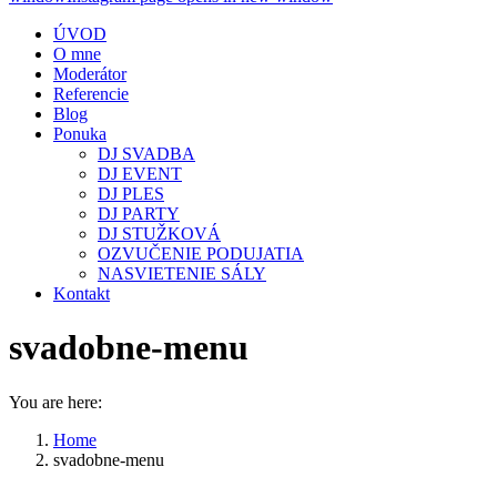
ÚVOD
O mne
Moderátor
Referencie
Blog
Ponuka
DJ SVADBA
DJ EVENT
DJ PLES
DJ PARTY
DJ STUŽKOVÁ
OZVUČENIE PODUJATIA
NASVIETENIE SÁLY
Kontakt
svadobne-menu
You are here:
Home
svadobne-menu