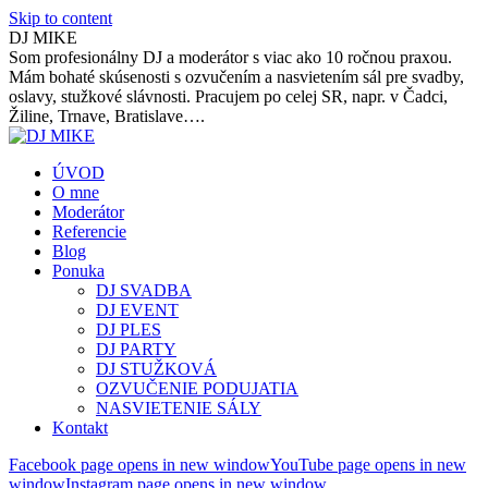
Skip to content
DJ MIKE
Som profesionálny DJ a moderátor s viac ako 10 ročnou praxou.
Mám bohaté skúsenosti s ozvučením a nasvietením sál pre svadby,
oslavy, stužkové slávnosti. Pracujem po celej SR, napr. v Čadci,
Žiline, Trnave, Bratislave….
ÚVOD
O mne
Moderátor
Referencie
Blog
Ponuka
DJ SVADBA
DJ EVENT
DJ PLES
DJ PARTY
DJ STUŽKOVÁ
OZVUČENIE PODUJATIA
NASVIETENIE SÁLY
Kontakt
Facebook page opens in new window
YouTube page opens in new
window
Instagram page opens in new window