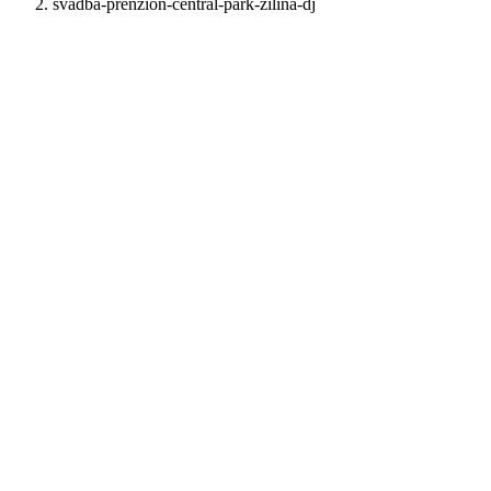
svadba-prenzion-central-park-zilina-dj