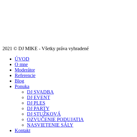
2021 © DJ MIKE - Všetky práva vyhradené
ÚVOD
O mne
Moderátor
Referencie
Blog
Ponuka
DJ SVADBA
DJ EVENT
DJ PLES
DJ PARTY
DJ STUŽKOVÁ
OZVUČENIE PODUJATIA
NASVIETENIE SÁLY
Kontakt