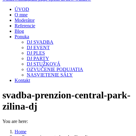
ÚVOD
O mne
Moderátor
Referencie
Blog
Ponuka
DJ SVADBA
DJ EVENT
DJ PLES
DJ PARTY
DJ STUŽKOVÁ
OZVUČENIE PODUJATIA
NASVIETENIE SÁLY
Kontakt
svadba-prenzion-central-park-
zilina-dj
You are here:
Home