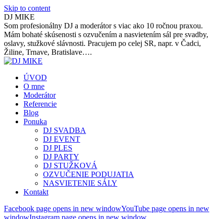
Skip to content
DJ MIKE
Som profesionálny DJ a moderátor s viac ako 10 ročnou praxou.
Mám bohaté skúsenosti s ozvučením a nasvietením sál pre svadby,
oslavy, stužkové slávnosti. Pracujem po celej SR, napr. v Čadci,
Žiline, Trnave, Bratislave….
ÚVOD
O mne
Moderátor
Referencie
Blog
Ponuka
DJ SVADBA
DJ EVENT
DJ PLES
DJ PARTY
DJ STUŽKOVÁ
OZVUČENIE PODUJATIA
NASVIETENIE SÁLY
Kontakt
Facebook page opens in new window
YouTube page opens in new
window
Instagram page opens in new window