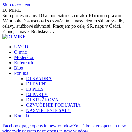
Skip to content
DJ MIKE
Som profesionálny DJ a moderátor s viac ako 10 ročnou praxou.
Mám bohaté skúsenosti s ozvučením a nasvietením sál pre svadby,
oslavy, stužkové slávnosti. Pracujem po celej SR, napr. v Čadci,
Žiline, Trnave, Bratislave….
ÚVOD
O mne
Moderátor
Referencie
Blog
Ponuka
DJ SVADBA
DJ EVENT
DJ PLES
DJ PARTY
DJ STUŽKOVÁ
OZVUČENIE PODUJATIA
NASVIETENIE SÁLY
Kontakt
Facebook page opens in new window
YouTube page opens in new
window
Instagram page opens in new window