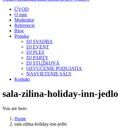
ÚVOD
O mne
Moderátor
Referencie
Blog
Ponuka
DJ SVADBA
DJ EVENT
DJ PLES
DJ PARTY
DJ STUŽKOVÁ
OZVUČENIE PODUJATIA
NASVIETENIE SÁLY
Kontakt
sala-zilina-holiday-inn-jedlo
You are here:
Home
sala-zilina-holiday-inn-jedlo